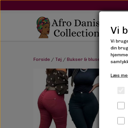
Vi 
Vi brug
din bru
hjemmes
Forside
Tøj
Bukser & bluser
Lilong De
samtykk
Læs me