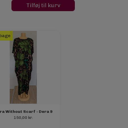
Tilføj til kurv
lbage
ra Without Scarf - Dera 9
150,00 kr.