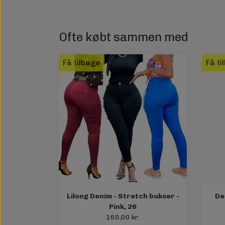
Ofte købt sammen med
Få tilbage
Få ti
Lilong Denim - Stretch bukser -
De
Pink, 26
160,00 kr.