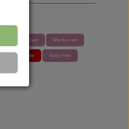
een
Brown
Mørke rød
Blue
Pink
Baby Pink