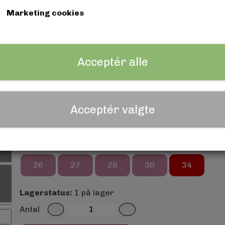
Marketing cookies
Lilong Denim - Stretch bukser
Farve
Acceptér alle
White
Jungle Green
Purple
Gr
Sort
Navy blå
Royal Blue
Baby 
Acceptér valgte
Mustard
Str.
26
27
28
30
34
Lagerstatus:
1 på lager
Antal