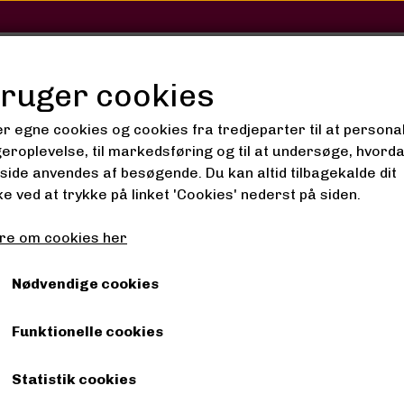
SHOP
SALON
GALLERI
bruger cookies
er egne cookies og cookies fra tredjeparter til at persona
geroplevelse, til markedsføring og til at undersøge, hvord
ide anvendes af besøgende. Du kan altid tilbagekalde dit
nim - Stretch bukser
e ved at trykke på linket 'Cookies' nederst på siden.
Lilong Denim - Stretch 
re om cookies her
Pink, 34
Nødvendige cookies
160,00 kr.
Funktionelle cookies
Fragt omk. tillægges
Statistik cookies
Varenummer: 20500009