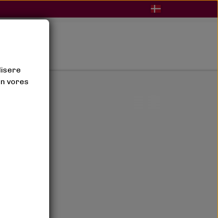
BLOG
lisere
an vores
bukser