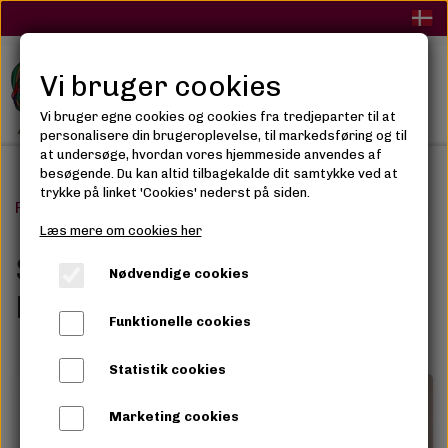
Vi bruger cookies
Vi bruger egne cookies og cookies fra tredjeparter til at
personalisere din brugeroplevelse, til markedsføring og til
at undersøge, hvordan vores hjemmeside anvendes af
besøgende. Du kan altid tilbagekalde dit samtykke ved at
trykke på linket 'Cookies' nederst på siden.
Forside
Populære Mærker
Ser Mulher Hair Extensio
Læs mere om cookies her
Ser Mulher Hair
Nødvendige cookies
Extensions
Funktionelle cookies
Statistik cookies
Marketing cookies