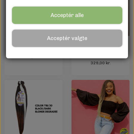
Acceptér alle
Acceptér valgte
MAUI Curly Hair
Ponytail Extension
Weave Extensions
JACY – Curly Hair 70
179,00 kr.
cm
329,00 kr.