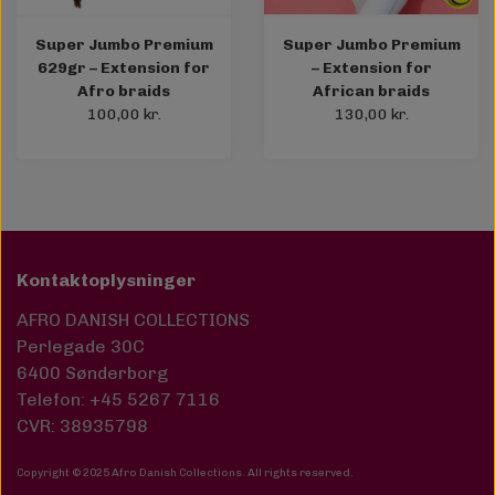
Super Jumbo Premium
Super Jumbo Premium
629gr – Extension for
– Extension for
Afro braids
African braids
100,00 kr.
130,00 kr.
Kontaktoplysninger
AFRO DANISH COLLECTIONS
Perlegade 30C
6400 Sønderborg
Telefon: +45 5267 7116
CVR: 38935798
Copyright © 2025 Afro Danish Collections. All rights reserved
.