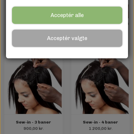
Acceptér alle
Sew-in - 1 bane
Sew-in - 2 baner
Acceptér valgte
300,00 kr.
600,00 kr.
Sew-in - 3 baner
Sew-in - 4 baner
900,00 kr.
1.200,00 kr.