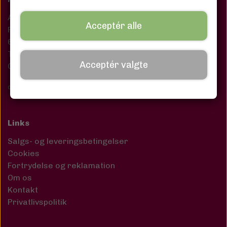
AFRO DANISH COLLECTIONS
Acceptér alle
Perlegade 30C
6400 Sønderborg
Telefon: +45 5267 7116
Acceptér valgte
CVR: 38935798
Copyright © 2025 Afro Danish Collections. All rights reserved
.
Links
Salgs- og leveringsbetingelser
Cookies
Fortrydelse og reklamation
Om os
Kontakt
Privatlivspolitik