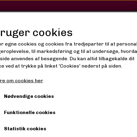
SHOP
SALON
GALLERI
bruger cookies
er egne cookies og cookies fra tredjeparter til at persona
geroplevelse, til markedsføring og til at undersøge, hvord
ide anvendes af besøgende. Du kan altid tilbagekalde dit
nim - Stretch bukser
e ved at trykke på linket 'Cookies' nederst på siden.
Lilong Denim - Stretch 
re om cookies her
Jungle Green, 28
Nødvendige cookies
160,00 kr.
Funktionelle cookies
Fragt omk. tillægges
Statistik cookies
Varenummer: 69000003