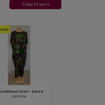
Tilføj til kurv
lbage
ra Without Scarf - Dera 9
150,00 kr.