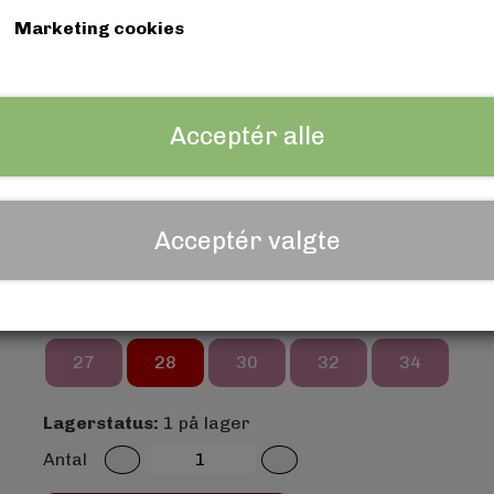
Marketing cookies
Lilong Denim - Stretch bukser
Farve
Acceptér alle
White
Jungle Green
Purple
Gr
Sort
Navy blå
Royal Blue
Baby 
Acceptér valgte
Mustard
Str.
27
28
30
32
34
Lagerstatus:
1 på lager
Antal