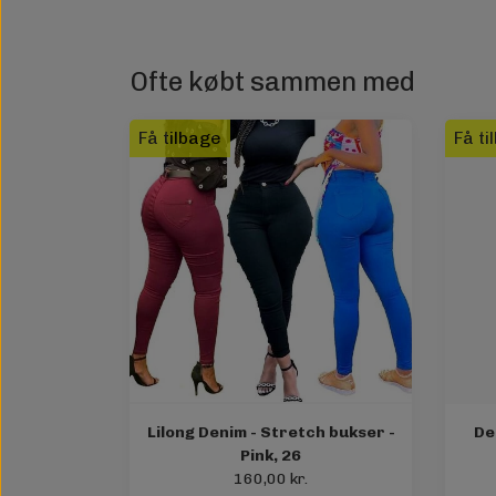
Ofte købt sammen med
Få tilbage
Få ti
Lilong Denim - Stretch bukser -
De
Pink, 26
160,00 kr.