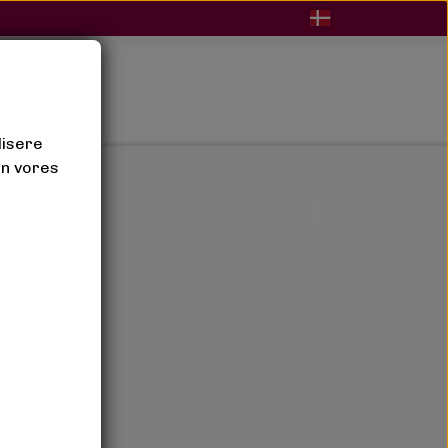
BLOG
lisere
an vores
bukser