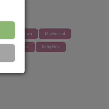
een
Brown
Mørke rød
Blue
Pink
Baby Pink