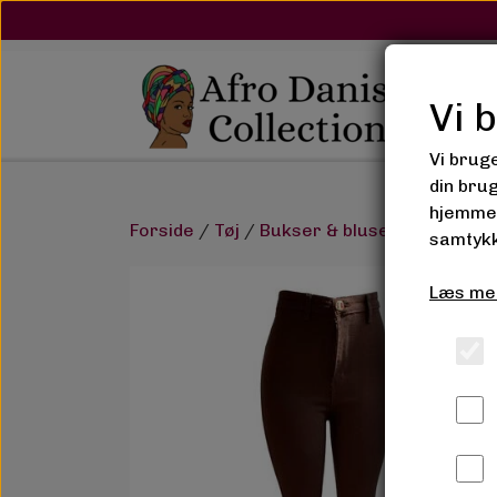
Vi 
Vi brug
din bru
hjemmes
Forside
Tøj
Bukser & bluser
Lilong De
samtykk
Læs me