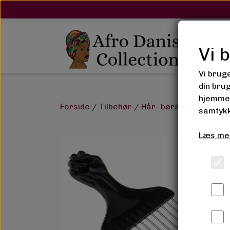
Vi 
Vi brug
din bru
hjemmes
Forside
Tilbehør
Hår- børster, binding
samtykk
Læs me