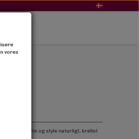
BLOG
lisere
an vores
udrede, løfte og style naturligt, krøllet