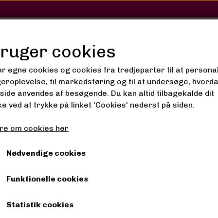
SHOP
SALON
GALLERI
bruger cookies
er egne cookies og cookies fra tredjeparter til at persona
geroplevelse, til markedsføring og til at undersøge, hvord
ide anvendes af besøgende. Du kan altid tilbagekalde dit
 og kamme
Metal Afro kam
e ved at trykke på linket 'Cookies' nederst på siden.
Metal Afro kam
re om cookies her
50,00 kr.
Nødvendige cookies
Funktionelle cookies
Fragt omk. tillægges
Statistik cookies
Denne afrohårkam med metaltænder er beregnet til at 
og struktureret hår.