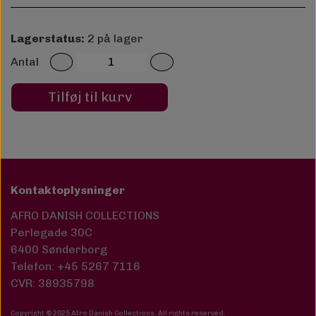
Lagerstatus:
2 på lager
Antal
Tilføj til kurv
Kontaktoplysninger
AFRO DANISH COLLECTIONS
Perlegade 30C
6400 Sønderborg
Telefon: +45 5267 7116
CVR: 38935798
Copyright © 2025 Afro Danish Collections. All rights reserved
.