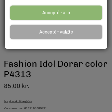
Acceptér alle
Acceptér valgte
Fashion Idol Dorar color
P4313
85,00 kr.
Fragt omk. tillægges
Varenummer: 6161108085741