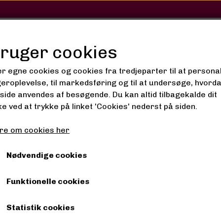
SHOP
SALON
GALLERI
bruger cookies
er egne cookies og cookies fra tredjeparter til at persona
geroplevelse, til markedsføring og til at undersøge, hvord
ide anvendes af besøgende. Du kan altid tilbagekalde dit
Fair and White So White! Refreshing Shower Gel With Pome
e ved at trykke på linket 'Cookies' nederst på siden.
Fair and White So White
re om cookies her
Shower Gel With Pomeg
Nødvendige cookies
Extracts (Jumbo-1000ml 
Funktionelle cookies
99,00 kr.
Statistik cookies