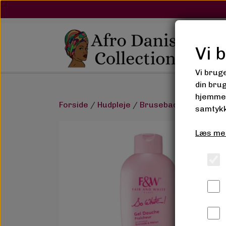
Vi 
Vi brug
din bru
hjemmes
Forside
Hudpleje
Brusebad og sæbe
samtykk
Læs me