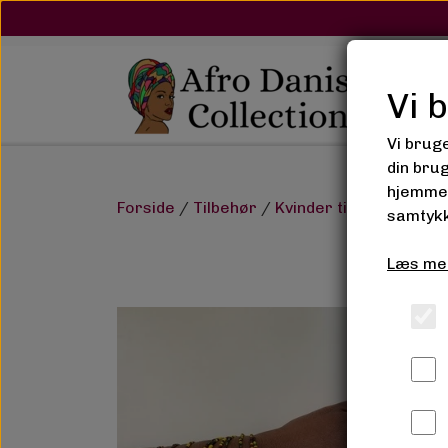
Vi 
Vi brug
din bru
hjemmes
Forside
Tilbehør
Kvinder tilbehør
Adul
samtykk
Læs me