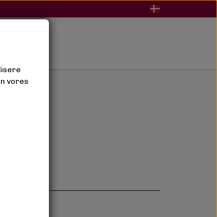
BLOG
lisere
an vores
piral