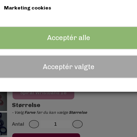
Marketing cookies
Black
Spiral Wristband 1
Spiral Wris
Spiral Wristband 5
Spiral Wristband 6
Acceptér alle
Spiral Wristband 8
Spiral Wristband 9
Spiral Wristband 12
Spiral Wristband 13
Acceptér valgte
Spiral Wristband 15
Spiral Wristband 16
Spiral Wristband 18
Størrelse
- Vælg
Farve
før du kan vælge
Størrelse
Antal