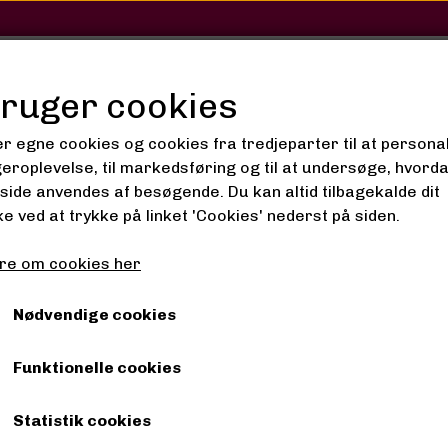
SHOP
SALON
GALLERI
bruger cookies
er egne cookies og cookies fra tredjeparter til at persona
geroplevelse, til markedsføring og til at undersøge, hvord
ide anvendes af besøgende. Du kan altid tilbagekalde dit
t Wristband Bead Spiral
e ved at trykke på linket 'Cookies' nederst på siden.
Adult Wristband Bead S
re om cookies her
50,00 kr.
Nødvendige cookies
Funktionelle cookies
Fragt omk. tillægges
Statistik cookies
Farve