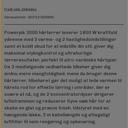
Fragt omk. tillægges
Varenummer: 5037127028889
Powerpik 3000 hårtørrer leverer 1800 W kraftfuld
ydeevne med 3 varme- og 2 hastighedsindstillinger
samt et koldt skud for at indstille din stil; giver dig
maksimal stylingkontrol og ultrahurtige
tørreresultater, perfekt til afro-caribiske hårtyper.
De 3 medfølgende vedhæftede tilbehør giver dig
endnu mere mangfoldighed, mens du bruger denne
hårtørrer, tilbehøret gør det muligt at lede varmen til
hårets rod for effektiv tørring i områder, der er
svære at nå, og de 2 koncentratordyser dirigerer
luftstrømmen og reducerer flyve væk hår for at
skabe en glat og præcis finish. Udstyret med en
hængende løkke, 3 m kabellængde og aftageligt
luftfilter til nem rengøring og opbevaring.