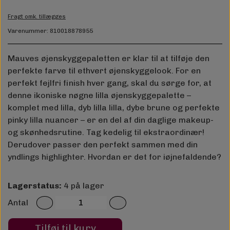
Fragt omk. tillægges
Varenummer: 810018878955
Mauves øjenskyggepaletten er klar til at tilføje den
perfekte farve til ethvert øjenskyggelook. For en
perfekt fejlfri finish hver gang, skal du sørge for, at
denne ikoniske nøgne lilla øjenskyggepalette –
komplet med lilla, dyb lilla lilla, dybe brune og perfekte
pinky lilla nuancer – er en del af din daglige makeup-
og skønhedsrutine. Tag kedelig til ekstraordinær!
Derudover passer den perfekt sammen med din
yndlings highlighter. Hvordan er det for iøjnefaldende?
Lagerstatus:
4 på lager
Antal
Tilføj til kurv