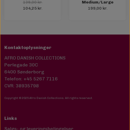
139,00 kr.
Medium/Large
104,25 kr.
199,00 kr.
Kontaktoplysninger
AFRO DANISH COLLECTIONS
Perlegade 30C
6400 Sønderborg
Telefon: +45 5267 7116
CVR: 38935798
Copyright © 2025 Afro Danish Collections. All rights reserved
.
Links
Salgs- og leveringsbetingelser