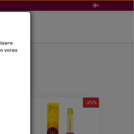
BLOG
lisere
an vores
-25%
-25%