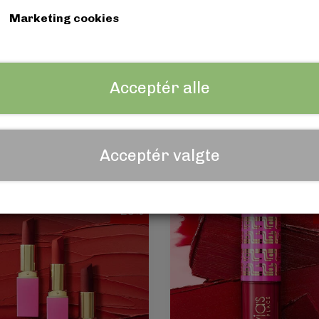
Marketing cookies
Acceptér alle
via's The Berries Lipstick
Juvia's The Festival Liqu
149,00 kr.
Lipstick - Dudu
111,75 kr.
149,00 kr.
Acceptér valgte
111,75 kr.
-25%