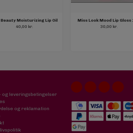
 Beauty Moisturizing Lip Oil
Miss Look Mood Lip Gloss
40,00 kr.
30,00 kr.
- og leveringsbetingelser
es
ydelse og reklamation
s
kt
livspolitik