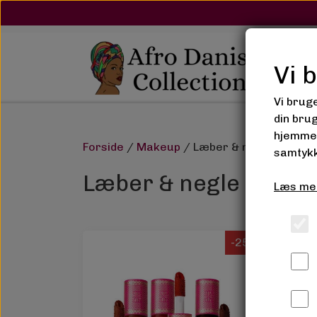
Vi 
Vi brug
din bru
hjemmes
Forside
Makeup
Læber & negle
samtykk
Læber & negle
Læs me
-25%