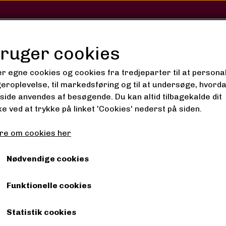
SHOP
SALON
GALLERI
bruger cookies
er egne cookies og cookies fra tredjeparter til at persona
geroplevelse, til markedsføring og til at undersøge, hvord
ide anvendes af besøgende. Du kan altid tilbagekalde dit
e ved at trykke på linket 'Cookies' nederst på siden.
re om cookies her
Nødvendige cookies
-25%
Funktionelle cookies
Statistik cookies