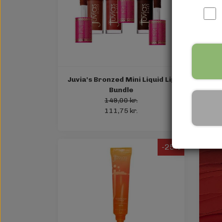
Juvia's Bronzed Mini Liquid Lip
Ju
Bundle
149,00 kr.
111,75 kr.
-25%