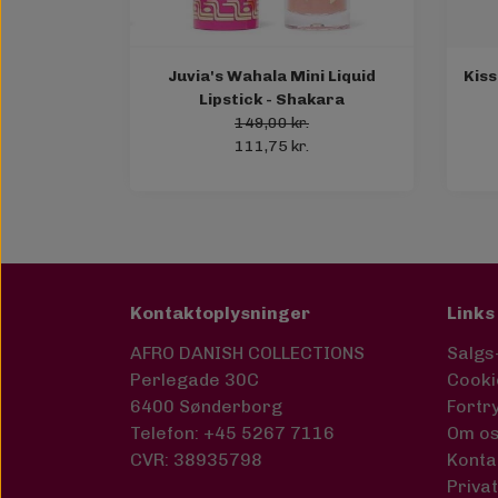
Juvia's Wahala Mini Liquid
Kiss
Lipstick - Shakara
149,00 kr.
111,75 kr.
Kontaktoplysninger
Links
AFRO DANISH COLLECTIONS
Salgs
Perlegade 30C
Cooki
6400 Sønderborg
Fortr
Telefon: +45 5267 7116
Om o
CVR: 38935798
Konta
Privat