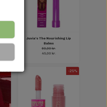
id
Juvia's The Nourishing Lip
Balms
60,00 kr.
45,00 kr.
-25%
-25%