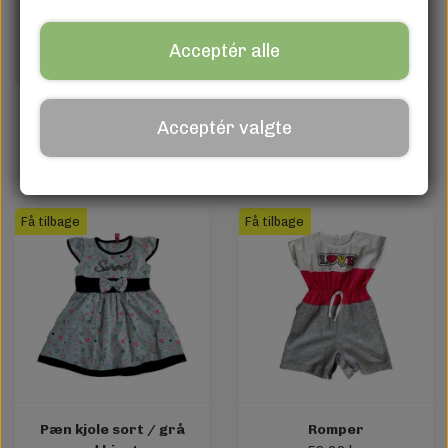
Acceptér alle
Cute & Colorful Girl's
Pæn kjole med hjerter
Acceptér valgte
Dress Set
69,00 kr.
199,00 kr.
Få tilbage
Få tilbage
Pæn kjole sort / grå
Romper